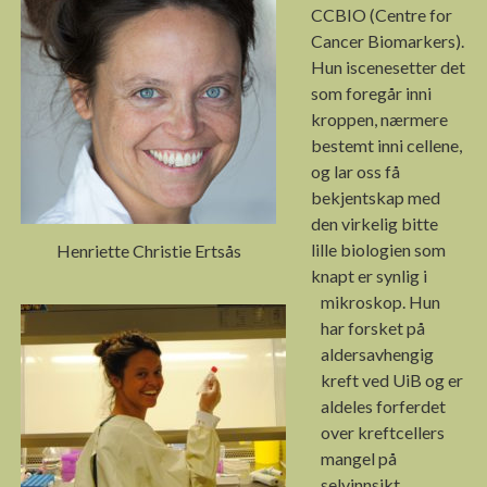
CCBIO (Centre for
Cancer Biomarkers).
Hun iscenesetter det
som foregår inni
kroppen, nærmere
bestemt inni cellene,
og lar oss få
bekjentskap med
den virkelig bitte
lille biologien som
Henriette Christie Ertsås
knapt er synlig i
mikroskop. Hun
har forsket på
aldersavhengig
kreft ved UiB og er
aldeles forferdet
over kreftcellers
mangel på
selvinnsikt.