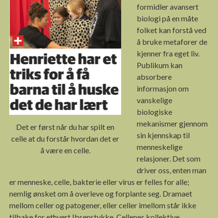
formidler avansert
biologi på en måte
folket kan forstå ved
å bruke metaforer de
kjenner fra eget liv.
Publikum kan
absorbere
informasjon om
vanskelige
biologiske
mekanismer gjennom
Det er først når du har spilt en
sin kjennskap til
celle at du forstår hvordan det er
menneskelige
å være en celle.
relasjoner. Det som
driver oss, enten man
er menneske, celle, bakterie eller virus er felles for alle;
nemlig ønsket om å overleve og forplante seg. Dramaet
mellom celler og patogener, eller celler imellom står ikke
tilbake for ethvert Ibsenstykke.
Cellenes kollektive