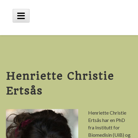
Skip
to
content
Main
Menu
Henriette Christie
Ertsås
Henriette Christie
Ertsås har en PhD
fra Institutt for
Biomedisin (UiB) og