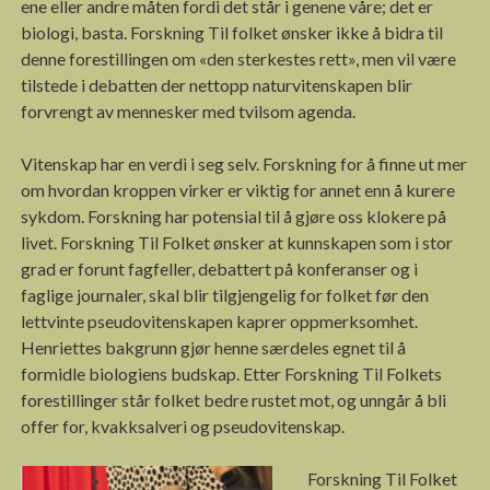
ene eller andre måten fordi det står i genene våre; det er
biologi, basta. Forskning Til folket ønsker ikke å bidra til
denne forestillingen om «den sterkestes rett», men vil være
tilstede i debatten der nettopp naturvitenskapen blir
forvrengt av mennesker med tvilsom agenda.
Vitenskap har en verdi i seg selv. Forskning for å finne ut mer
om hvordan kroppen virker er viktig for annet enn å kurere
sykdom. Forskning har potensial til å gjøre oss klokere på
livet. Forskning Til Folket ønsker at kunnskapen som i stor
grad er forunt fagfeller, debattert på konferanser og i
faglige journaler, skal blir tilgjengelig for folket før den
lettvinte pseudovitenskapen kaprer oppmerksomhet.
Henriettes bakgrunn gjør henne særdeles egnet til å
formidle biologiens budskap. Etter Forskning Til Folkets
forestillinger står folket bedre rustet mot, og unngår å bli
offer for, kvakksalveri og pseudovitenskap.
Forskning Til Folket