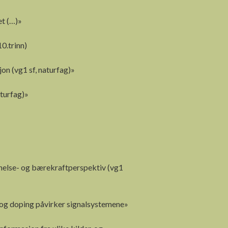
et (…)»
0.trinn)
on (vg1 sf, naturfag)»
aturfag)»
et helse- og bærekraftperspektiv (vg1
r og doping påvirker signalsystemene»