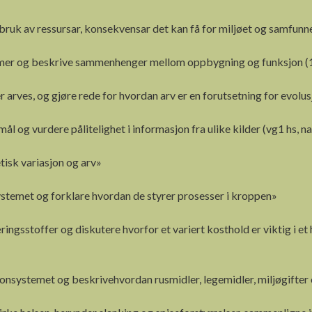
bruk av ressursar, konsekvensar det kan få for miljøet og samfunn
smer og beskrive sammenhenger mellom oppbygning og funksjon (1
ves, og gjøre rede for hvordan arv er en forutsetning for evolusj
mål og vurdere pålitelighet i informasjon fra ulike kilder (vg1 hs, n
etisk variasjon og arv»
temet og forklare hvordan de styrer prosesser i kroppen»
ringsstoffer og diskutere hvorfor et variert kosthold er viktig i 
monsystemet og
beskrive
hvordan rusmidler, legemidler, miljøgifte