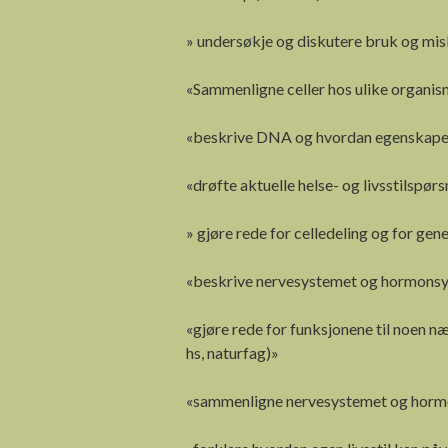
» undersøkje og diskutere bruk og mis
«Sammenligne celler hos ulike organi
«beskrive DNA og hvordan egenskaper ar
«drøfte aktuelle helse- og livsstilspørs
» gjøre rede for celledeling og for gen
«beskrive nervesystemet og hormonsys
«gjøre rede for funksjonene til noen næ
hs, naturfag)»
«sammenligne
nervesystemet og hor