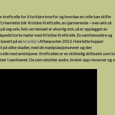
en
om kreftcelle for å forklare hvorfor og hvordan en celle kan skifte
t.Henriette blir Kristine Kreftcelle, en sjarmerende – men akk så
ning
 seg selv. Selv om temaet er alvorlig nok, så er opplegget av
 ispedd korte møter med Kristine Kreftcelle. En samfunnsatire og
t
 basert på en
kronikk
i Aftenposten 2013. Henriette hopper
lst på ulike stadier, med de manipulasjonsevner og den
er
celle med ambisjoner. Kreftcellen er en skikkelig drittsekk som ba
g
lster i samfunnet. De som utnytter andre, bruker opp ressurser og o
net
e
ning
ker
nsten
l
ikken