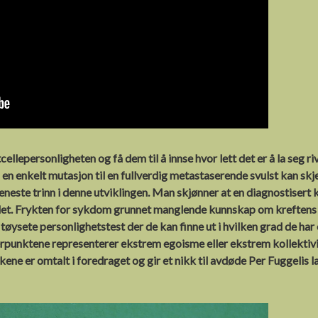
ncer
g
rag
lepersonligheten og få dem til å innse hvor lett det er å la seg riv
en enkelt mutasjon til en fullverdig metastaserende svulst kan skje
 eneste trinn i denne utviklingen. Man skjønner at en diagnostisert
det. Frykten for sykdom grunnet manglende kunnskap om kreftens 
øysete personlighetstest der de kan finne ut i hvilken grad de har 
terpunktene representerer ekstrem egoisme eller ekstrem kollektiv
ene er omtalt i foredraget og gir et nikk til avdøde Per Fuggelis l