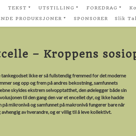
TEKST
UTSTILLING
FOREDRAG
Ko
NDE PRODUKSJONER
SPONSORER
Slik Ta
filmer om
Forskning.no – Er
Kulturfestival 2026 –
Den Tapte
tcellen
Pandemien over nå?
Folk trenger Folk
Toleransen
t Seksualundervisning
(foredrag)
en
filmer om viruset
Aftenposten:
Kunnskap om Kreft
Kreftcellen –
gjennom Kunst
Røvertidskrifter
tcelle – Kroppens sosio
Kroppens sosiopat
Talentsenteret
Immunologi og
Bergens Tidende:
VilVite
vaksine
Cellekommunikasjon
Hvordan blir du deg?
Kurs i Karsinom
 tankegodset ikke er så fullstendig fremmed for det moderne
Fotnoten: Om kreft
Arv eller miljø?
ommer seg opp og frem på andres bekostning, samfunnets
ng
Kristine Kreftce
og aldring
kjebne skyldes ekstrem selvopptatthet, den ødelegger både sin
Molekylærbiologisk
Kroppens sosio
n
Bergens Tidende –
Høstferieleir
evolusjonen til den gang den var et encellet dyr, og ikke hadde
ju
Om HIV vaksine
en på mikronivå og samfunnet på makronivå fungerer bare når
aos –
e
avhengig av hverandre, og er villig til å leve kollektivt.
Klassekampen –
Global
vaksinefordeling