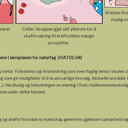
Kristine Kre
stadig 
varet
Celler i kroppen gjør sitt ytterste for å
skaffe næring til kreftcellens mange
prosjekter.
lene i læreplanen for naturfag (NAT01‑04)
ig tema:
Folkehelse og livsmestring som tverrfaglig tema i skolen
 som gir muligheter til å ta ansvarlige livsvalg. Aktuelle områder
 (…). Verdivalg og betydningen av mening i livet, mellommenneskelig
mme under dette temaet.
g og drøfte hvordan ny kunnskap genereres gjennom samarbeid og k