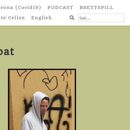
rona (Covid19)
PODCAST
BRETTSPILL
Søk
lte Cellen
English
etter:
pat
lle –
pat