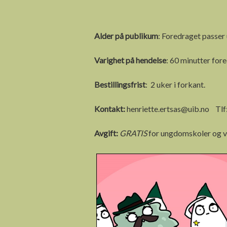
Alder på publikum
: Foredraget passer
Varighet på hendelse
: 60 minutter fore
Bestillingsfrist
: 2 uker i forkant.
Kontakt:
henriette.ertsas@uib.no Tl
Avgift:
GRATIS
for ungdomskoler og vi