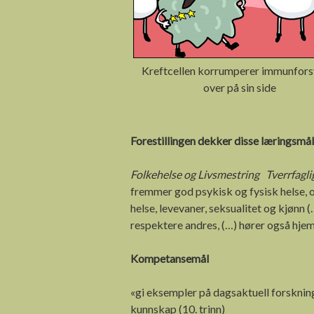
Kreftcellen korrumperer immunfors
over på sin side
Forestillingen dekker disse læringsmå
Folkehelse og Livsmestring Tverrfagl
fremmer god psykisk og fysisk helse, og
helse, levevaner, seksualitet og kjønn
respektere andres, (…) hører også hje
Kompetansemål
«gi eksempler på dagsaktuell forsknin
kunnskap (10. trinn)