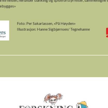
irke helsen, herunder slanking og spiseforstyrrelser, sammenligne i
orebygges»
Foto: Per Sakariassen, «På Høyden»
Illustrasjon: Hanne Sigbjørnsen/ Tegnehanne