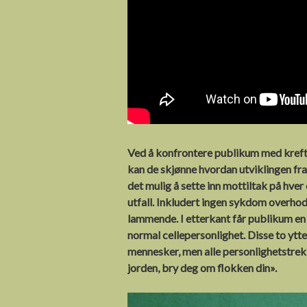
Ertsås
Svett Impro
Besøk på Oslo Ca
cluster / Ullern V
skole
Øvrige sceneoppd
Ved å konfrontere publikum med kreftcel
kan de skjønne hvordan utviklingen fra 
det mulig å sette inn mottiltak på hver
utfall. Inkludert ingen sykdom overho
lammende. I etterkant får publikum en t
normal cellepersonlighet. Disse to yt
mennesker, men alle personlighetstrekk
jorden, bry deg om flokken din».
Videoavspiller